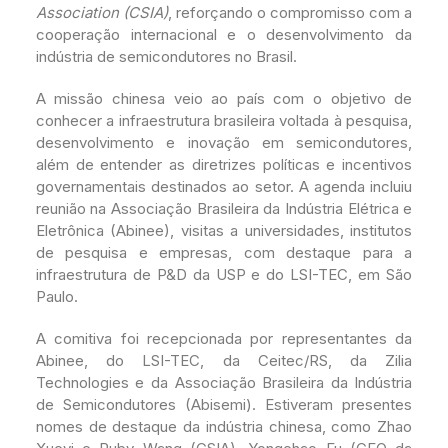
e
e
e
Association (CSIA)
, reforçando o compromisso com a
cooperação internacional e o desenvolvimento da
b
dI
indústria de semicondutores no Brasil.
o
n
A missão chinesa veio ao país com o objetivo de
o
conhecer a infraestrutura brasileira voltada à pesquisa,
k
desenvolvimento e inovação em semicondutores,
além de entender as diretrizes políticas e incentivos
governamentais destinados ao setor. A agenda incluiu
reunião na Associação Brasileira da Indústria Elétrica e
Eletrônica (Abinee), visitas a universidades, institutos
de pesquisa e empresas, com destaque para a
infraestrutura de P&D da USP e do LSI-TEC, em São
Paulo.
A comitiva foi recepcionada por representantes da
Abinee, do LSI-TEC, da Ceitec/RS, da Zilia
Technologies e da Associação Brasileira da Indústria
de Semicondutores (Abisemi). Estiveram presentes
nomes de destaque da indústria chinesa, como Zhao