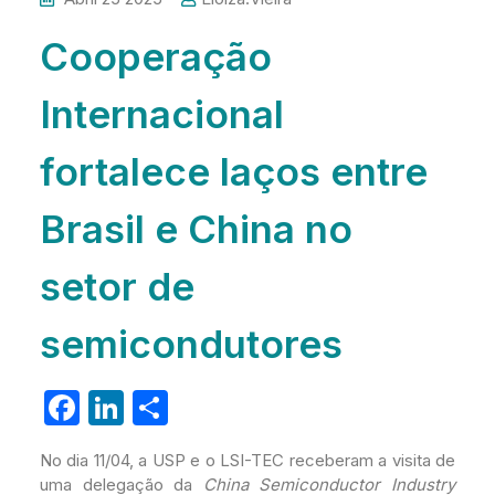
Cooperação
Internacional
fortalece laços entre
Brasil e China no
setor de
semicondutores
F
Li
S
a
n
h
No dia 11/04, a USP e o LSI-TEC receberam a visita de
c
k
ar
uma delegação da
China Semiconductor Industry