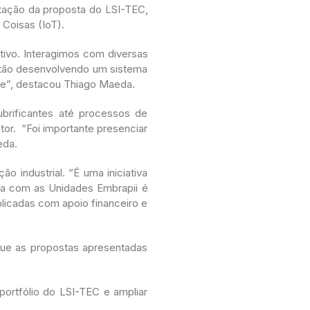
ntação da proposta do LSI-TEC,
 Coisas (IoT).
tivo. Interagimos com diversas
stão desenvolvendo um sistema
se”, destacou Thiago Maeda.
ubrificantes até processos de
or. “Foi importante presenciar
eda.
 industrial. “É uma iniciativa
ia com as Unidades Embrapii é
plicadas com apoio financeiro e
que as propostas apresentadas
portfólio do LSI-TEC e ampliar