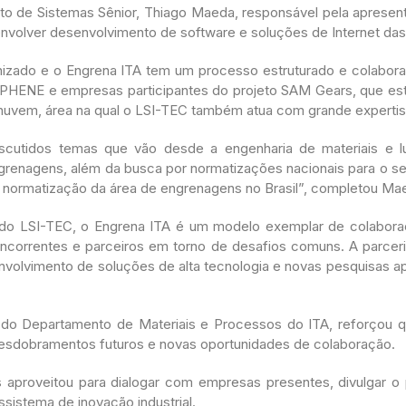
to de Sistemas Sênior, Thiago Maeda, responsável pela aprese
 envolver desenvolvimento de software e soluções de Internet das
izado e o Engrena ITA tem um processo estruturado e colabora
PHENE e empresas participantes do projeto SAM Gears, que e
 nuvem, área na qual o LSI-TEC também atua com grande experti
scutidos temas que vão desde a engenharia de materiais e l
enagens, além da busca por normatizações nacionais para o set
a normatização da área de engrenagens no Brasil”, completou Ma
o LSI-TEC, o Engrena ITA é um modelo exemplar de colaboração
ncorrentes e parceiros em torno de desafios comuns. A parcer
senvolvimento de soluções de alta tecnologia e novas pesquisas a
 do Departamento de Materiais e Processos do ITA, reforçou 
desdobramentos futuros e novas oportunidades de colaboração.
 aproveitou para dialogar com empresas presentes, divulgar o 
sistema de inovação industrial.