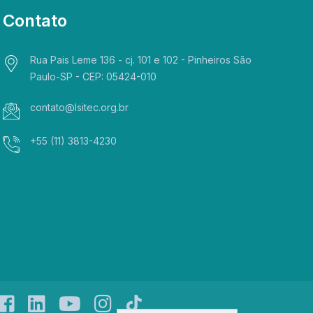
Contato
Rua Pais Leme 136 - cj. 101 e 102 - Pinheiros São
Paulo-SP - CEP: 05424-010
contato@lsitec.org.br
+55 (11) 3813-4230
facebook
linkedin
yt
instagram