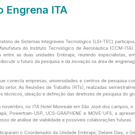
no Engrena ITA
atório de Sistemas Integráveis Tecnológico (LSI-TEC) participo
nufatura do Instituto Tecnológico de Aeronáutica (CCM-ITA)
a entre as duas unidades Embrapii, reunindo especialistas, 
a discutir o futuro da pesquisa e da inovação na área de engren
que conecta empresas, universidades e centros de pesquisa com
o setor. As Reuniões de Trabalho (RTs), realizadas semestralme
 técnicos, ideação e definição das diretrizes de pesquisa do gr
e novembro, no ITA Hotel Monreale em São José dos campos, o 
rapii, Powertrain-USP, UCS-GRAPHENE e MOVE-UFS, a apresen
esso de análise de viabilidade e possíveis colaborações futuras.
iciparam o Coordenador da Unidade Embrapii, Delane Dias, o G