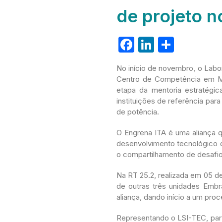
de projeto 
F
Li
S
a
n
h
No início de novembro, o Labor
c
k
ar
Centro de Competência em Ma
e
e
e
etapa da mentoria estratégic
instituições de referência par
b
dI
de potência.
o
n
O Engrena ITA é uma aliança 
o
desenvolvimento tecnológico d
k
o compartilhamento de desafios
Na RT 25.2, realizada em 05 d
de outras três unidades Emb
aliança, dando início a um proc
Representando o LSI-TEC, part